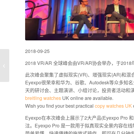
2018-09-25
ER拟真现实技术有望成
2018 VR/AR 全球峰会由VR/AR协会举办，于2
为未来交互终极形态
此次峰会聚集了虚拟现实(VR)、增强现实(AR)和
Eyexpo很荣幸和华为、谷歌、Autodesk等
天的研讨会、主题演讲、小组讨论，投资者活动和演示
breitling watches
UK online are available.
Wish you find your best practical
copy watches UK
Eyexpo在本次峰会上展示了2大产品(Eyexpo Pr
注。Eyexpo Pro 是一款用于拟真现实全景内
简单易懂，快速便捷的拖放式操作，即可在几分钟内