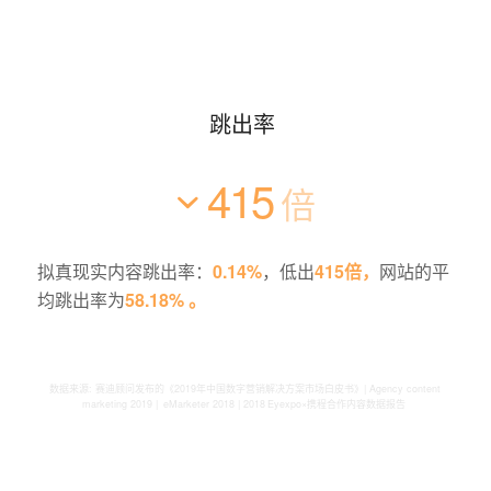
跳出率
415
倍
拟真现实内容
跳出率：
0.14%
，低出
415倍，
网站的平
均跳出率为
58.18% 。
数据来源:
赛迪顾问发布的《
2019
年中国数字营销解决方案市场白皮书》
| Agency content
marketing 2019 | eMarketer 2018 | 2018
Eyexpo
×
携程合作内容数据报告