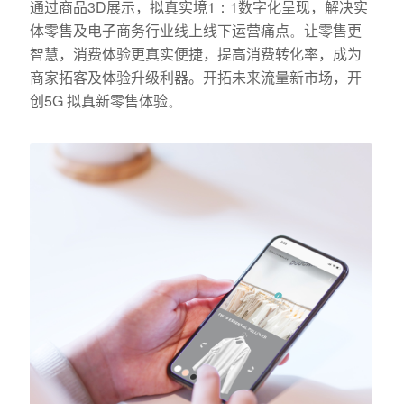
通过商品
3D
展示，拟真实境
1
：
1
数字化呈现，解决
实
体
零售
及电子商务
行业线上线下运营痛点
。
让零售更
智慧，
消费体验
更真实便捷，提高消费转化率，
成为
商家拓客及体验升级利器。
开拓未来流量新市场，
开
创
5G
拟真新零售体验
。