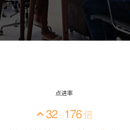
点进率
32
176
-
倍