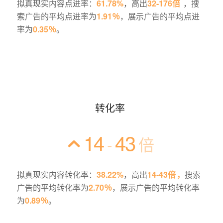
拟真现实内容点
进率：
61.78%
，
高出
32-176
倍
，
搜
索广告的平均点进率为
1.91
％
，展示广告的
平均
点进
率为
0.35
％
。
转化率
14
43
-
倍
拟真现实内容转化
率：
38.22%
，
高出
14-43倍
，
搜索
广告的平均转化率为
2.70
％
，展示广告的平均转化率
为
0.89
％
。