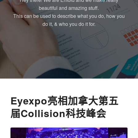
beautiful and amazing stuff.
This can be used to describe what you do, how you
do it, & who you do it for.
Eyexpo亮相加拿大第五
届Collision科技峰会