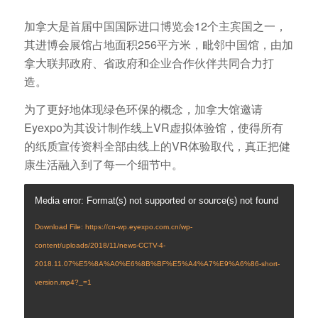
加拿大是首届中国国际进口博览会12个主宾国之一，
其进博会展馆占地面积256平方米，毗邻中国馆，由加
拿大联邦政府、省政府和企业合作伙伴共同合力打
造。
为了更好地体现绿色环保的概念，加拿大馆邀请
Eyexpo为其设计制作线上VR虚拟体验馆，使得所有
的纸质宣传资料全部由线上的VR体验取代，真正把健
康生活融入到了每一个细节中。
Media error: Format(s) not supported or source(s) not found
Download File: https://cn-wp.eyexpo.com.cn/wp-
content/uploads/2018/11/news-CCTV-4-
2018.11.07%E5%8A%A0%E6%8B%BF%E5%A4%A7%E9%A6%86-short-
version.mp4?_=1